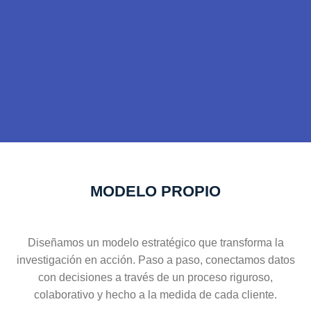
Repensamos la
MODELO PROPIO
investigación
para ir más allá
Diseñamos un modelo estratégico que transforma la
investigación en acción. Paso a paso, conectamos datos
Encontramos nuevas formas
con decisiones a través de un proceso riguroso,
de ofrecer respuestas a las
colaborativo y hecho a la medida de cada cliente.
preguntas de investigación